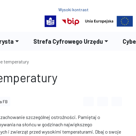
Wysoki kontrast
Normalny rozmiar czc
Rozmiar czcion
Rozmia
rysta
Strefa Cyfrowego Urzędu
Cybe
e temperatury
temperatury
Odstęp między wyrazami
Odstęp między li
Odstęp m
a FB
zachowanie szczególnej ostrożności. Pamiętaj o
ebywania na słońcu w godzinach największego
zych i zwierząt przed wysokimi temperaturami. Dbaj o swoje