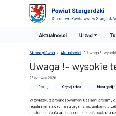
Przejdź do treści
Przejdź do wyszukiwarki
Powiat Stargardzki
Starostwo Powiatowe w Stargardzie
Aktualności
Urząd
Tu
Strona główna
Aktualności
Uwaga !– wysoki
Uwaga !– wysokie 
23 czerwca 2026
Drukuj
Czytaj tekst
Udostępnij n
W związku z prognozowanymi upałami prosimy o 
regularnym nawadnianiu organizmu, unikaniu prz
nasłonecznienia oraz ochronie dzieci, osób stars