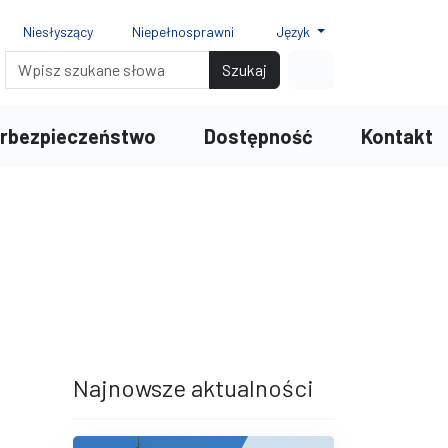
Niesłyszący
Niepełnosprawni
Język
ionki
ki 150%
r czcionki 200%
Wyszukiwarka
Link do profilu na
Szukaj
rbezpieczeństwo
Dostępność
Kontakt
terami
iędzy wierszami
Najnowsze aktualności