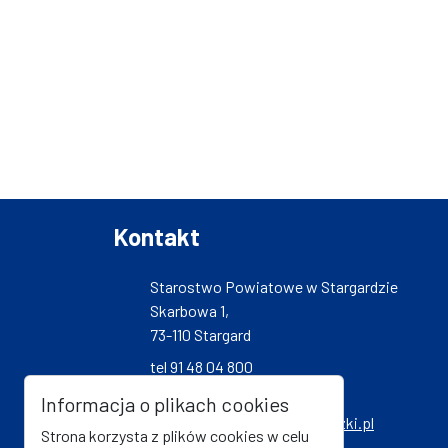
Kontakt
Starostwo Powiatowe w Stargardzie
Skarbowa 1,
73-110 Stargard
tel 91 48 04 800
fax 91 48 04 801
Informacja o plikach cookies
starostwo@powiatstargardzki.pl
Strona korzysta z plików cookies w celu