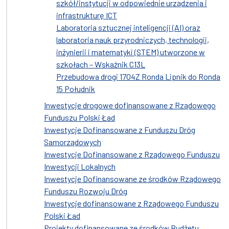
szkół/instytucji w odpowiednie urządzenia i
infrastrukturę ICT
Laboratoria sztucznej inteligencji (AI) oraz
laboratoria nauk przyrodniczych, technologii,
inżynierii i matematyki (STEM) utworzone w
szkołach – Wskaźnik C13L
Przebudowa drogi 1704Z Ronda Lipnik do Ronda
15 Południk
Inwestycje drogowe dofinansowane z Rządowego
Funduszu Polski Ład
Inwestycje Dofinansowane z Funduszu Dróg
Samorządowych
Inwestycje Dofinansowane z Rządowego Funduszu
Inwestycji Lokalnych
Inwestycje Dofinansowane ze środków Rządowego
Funduszu Rozwoju Dróg
Inwestycje dofinansowane z Rządowego Funduszu
Polski Ład
Projekty dofinansowane ze środków Budżetu