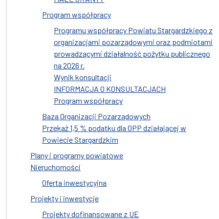
Program współpracy
Programu współpracy Powiatu Stargardzkiego z
organizacjami pozarządowymi oraz podmiotami
prowadzącymi działalność pożytku publicznego
na 2026 r.
Wynik konsultacji
INFORMACJA O KONSULTACJACH
Program współpracy
Baza Organizacji Pozarządowych
Przekaż 1,5 % podatku dla OPP działającej w
Powiecie Stargardzkim
Plany i programy powiatowe
Nieruchomości
Oferta inwestycyjna
Projekty i inwestycje
Projekty dofinansowane z UE