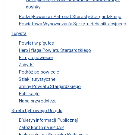
doshky
Podziękowania i Patronat Starosty Stargardzkiego
Powiatowa Wypożyczania Sprzętu Rehabilitacyjnego
Turysta
Powiat w pigułce
Herb i flaga Powiatu Stargardzkiego
Filmy o powiecie
Zabytki
Podróż po powiecie
Szlaki turystyczne
Gminy Powiatu Stargardzkiego
Publikacje
Mapa przyrodnicza
Strefa Cyfrowego Urzędu
Biuletyn Informacji Publicznej
Załóż konto na ePUAP
Elektroniczna Skrzynka Podawcza