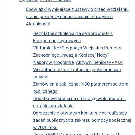
Obowiązki wynikające z ustawy o przeciwdziałaniu
praniu pieniędzy i finansowaniu terroryzmu
Aktualności
Bezpłatne szkolenia dla seniorów 60+ z
kompetencji cyfrowych
VII Turniej Kół Gospodyń Wiejskich Pomorza
Zachodniego „Inwazja Kobiecej Mocy”
Nabory w programie „Aktywni Seniorzy - Asy”
Wolontariat dzieci i młodzieży: Vademecum
prawne
Zamówienia publiczne: NGO partnerem sektora
publicznego
Dodatkowe środki na promocję wolontariatu i
dotacje na działania
Ogłoszenie o otwartym konkursie na realizację
zadań publicznych z zakresu pomocy społecznej
w 2026 roku
Uwaga NGO! Czas na złożenie CIT-8 mija 31