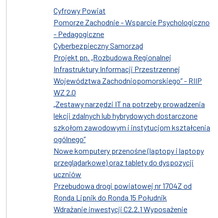
Cyfrowy Powiat
Pomorze Zachodnie - Wsparcie Psychologiczno
- Pedagogiczne
Cyberbezpieczny Samorząd
Projekt pn. „Rozbudowa Regionalnej
Infrastruktury Informacji Przestrzennej
Województwa Zachodniopomorskiego” - RIIP
WZ 2.0
„Zestawy narzędzi IT na potrzeby prowadzenia
lekcji zdalnych lub hybrydowych dostarczone
szkołom zawodowym i instytucjom kształcenia
ogólnego”
Nowe komputery przenośne (laptopy i laptopy
przeglądarkowe) oraz tablety do dyspozycji
uczniów
Przebudowa drogi powiatowej nr 1704Z od
Ronda Lipnik do Ronda 15 Południk
Wdrażanie inwestycji C2.2.1 Wyposażenie