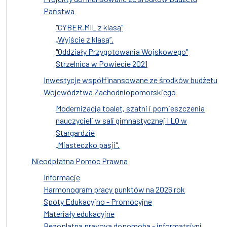
Państwa
"CYBER.MIL z klasą"
„Wyjście z klasą”.
"Oddziały Przygotowania Wojskowego"
Strzelnica w Powiecie 2021
Inwestycje współfinansowane ze środków budżetu
Województwa Zachodniopomorskiego
Modernizacja toalet, szatni i pomieszczenia
nauczycieli w sali gimnastycznej I LO w
Stargardzie
„Miasteczko pasji".
Nieodpłatna Pomoc Prawna
Informacje
Harmonogram pracy punktów na 2026 rok
Spoty Edukacyjno - Promocyjne
Materiały edukacyjne
Bezoplatna pravova dopomoha - informatsiyni