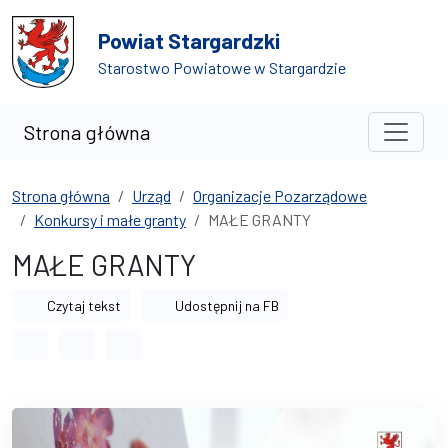
Przejdź do treści
Przejdź do wyszukiwarki
Powiat Stargardzki
Starostwo Powiatowe w Stargardzie
Strona główna
Strona główna
Urząd
Organizacje Pozarządowe
Konkursy i małe granty
MAŁE GRANTY
MAŁE GRANTY
Czytaj tekst
Udostępnij na FB
Odstęp między wyrazami
Odstęp między literami
Odstęp między wierszami