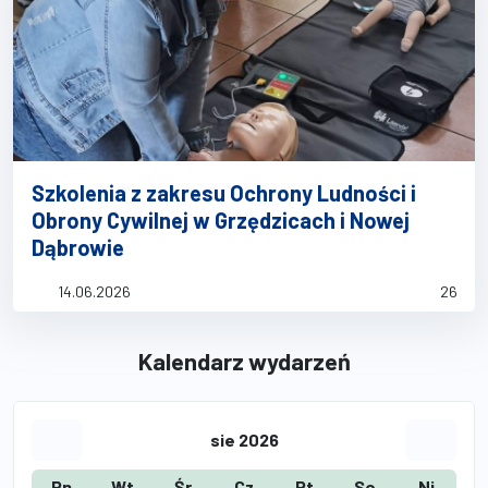
Szkolenia z zakresu Ochrony Ludności i
Obrony Cywilnej w Grzędzicach i Nowej
Dąbrowie
14.06.2026
26
Kalendarz wydarzeń
sie 2026
Przejdź do poprzedniego miesiąca
Przejdź
Pn
Wt
Śr
Cz
Pt
So
Ni