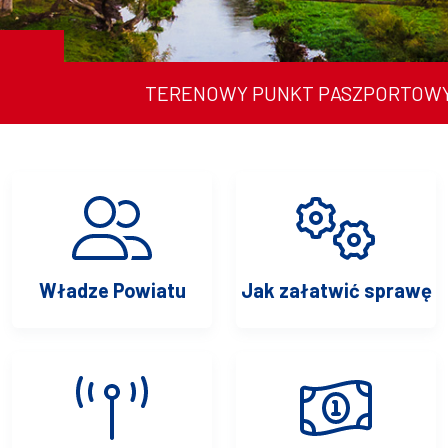
Zatrzymaj przesuwanie paska
Wznów przesuwanie paska
Starostwo Powiatowe w Stargardzie
TERENOWY PUNKT PASZPORTOWY W STARGA
Władze Powiatu
Jak załatwić sprawę