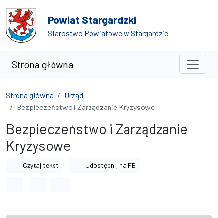
Przejdź do treści
Przejdź do wyszukiwarki
Powiat Stargardzki
Starostwo Powiatowe w Stargardzie
Strona główna
Strona główna
Urząd
Bezpieczeństwo i Zarządzanie Kryzysowe
Bezpieczeństwo i Zarządzanie
Kryzysowe
Czytaj tekst
Udostępnij na FB
Odstęp między wyrazami
Odstęp między literami
Odstęp między wierszami