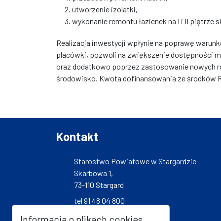
utworzenie izolatki,
wykonanie remontu łazienek na I i II piętrze 
Realizacja inwestycji wpłynie na poprawę warunk
placówki, pozwoli na zwiększenie dostępności 
oraz dodatkowo poprzez zastosowanie nowych r
środowisko. Kwota dofinansowania ze środków RF
Kontakt
Starostwo Powiatowe w Stargardzie
Skarbowa 1,
73-110 Stargard
tel 91 48 04 800
fax 91 48 04 801
Informacja o plikach cookies