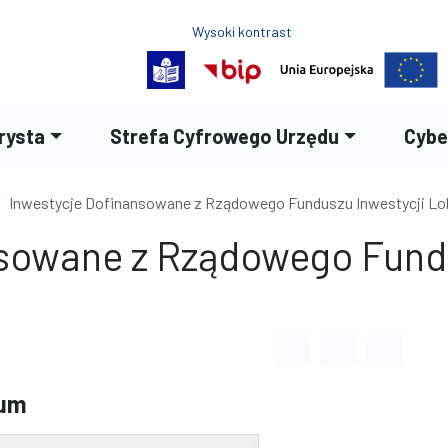
Wysoki kontrast
Normalny rozmiar czc
Rozmiar czcion
Rozmia
rysta
Strefa Cyfrowego Urzędu
Cybe
Inwestycje Dofinansowane z Rządowego Funduszu Inwestycji Lo
sowane z Rządowego Fundu
Odstęp między wyrazami
Odstęp między li
Odstęp m
eum