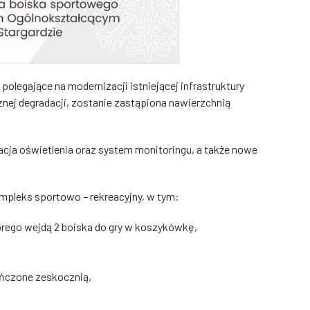
polegające na modernizacji istniejącej infrastruktury
znej degradacji, zostanie zastąpiona nawierzchnią
cja oświetlenia oraz system monitoringu, a także nowe
leks sportowo – rekreacyjny, w tym:
órego wejdą 2 boiska do gry w koszykówkę,
ończone zeskocznią,