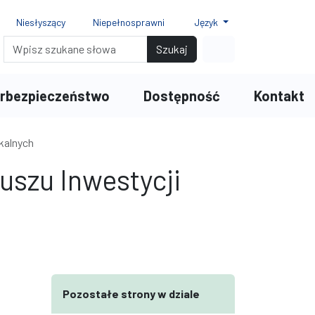
Niesłyszący
Niepełnosprawni
Język
ionki
ki 150%
r czcionki 200%
Wyszukiwarka
Link do profilu na
Szukaj
rbezpieczeństwo
Dostępność
Kontakt
kalnych
szu Inwestycji
terami
iędzy wierszami
Pozostałe strony w dziale