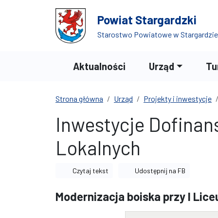
Przejdź do treści
Przejdź do wyszukiwarki
Powiat Stargardzki
Starostwo Powiatowe w Stargardzie
Aktualności
Urząd
Tu
Strona główna
Urząd
Projekty i inwestycje
Inwestycje Dofinan
Lokalnych
Czytaj tekst
Udostępnij na FB
Modernizacja boiska przy I Lic