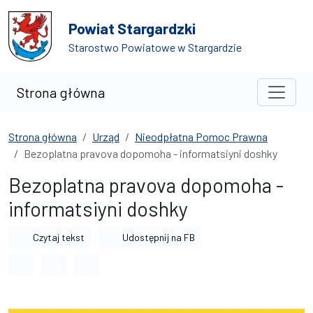
Przejdź do treści
Przejdź do wyszukiwarki
Powiat Stargardzki
Starostwo Powiatowe w Stargardzie
Strona główna
Strona główna
Urząd
Nieodpłatna Pomoc Prawna
Bezoplatna pravova dopomoha - informatsiyni doshky
Bezoplatna pravova dopomoha -
informatsiyni doshky
Czytaj tekst
Udostępnij na FB
Odstęp między wyrazami
Odstęp między literami
Odstęp między wierszami