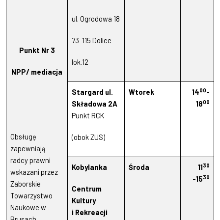
ul. Ogrodowa 18
73-115 Dolice
Punkt Nr 3
lok.12
NPP/ mediacja
00
Stargard ul.
Wtorek
14
-
00
Składowa 2A
18
Punkt RCK
Obsługę
(obok ZUS)
zapewniają
radcy prawni
30
Kobylanka
Środa
11
wskazani przez
30
-15
Zaborskie
Centrum
Towarzystwo
Kultury
Naukowe w
i Rekreacji
Brusach