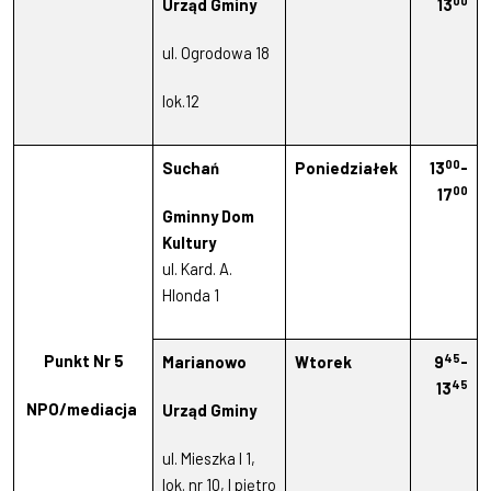
00
Urząd Gminy
13
ul. Ogrodowa 18
lok.12
00
Suchań
Poniedziałek
13
-
00
17
Gminny Dom
Kultury
ul. Kard. A.
Hlonda 1
45
Punkt Nr 5
Marianowo
Wtorek
9
-
45
13
NPO/mediacja
Urząd Gminy
ul. Mieszka I 1,
lok. nr 10, I piętro