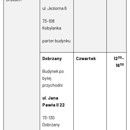
ul. Jeziorna 6
73-108
Kobylanka
parter budynku
30
Dobrzany
Czwartek
12
-
30
16
Budynek po
byłej
przychodni
ul. Jana
Pawła II 22
73-130
Dobrzany