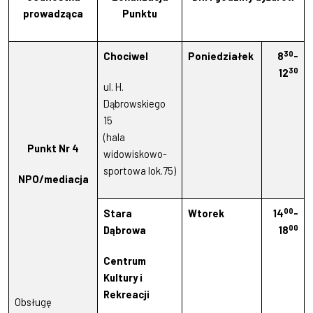
prowadząca
Punktu
30
Chociwel
Poniedziałek
8
-
30
12
ul. H.
Dąbrowskiego
15
(hala
Punkt Nr 4
widowiskowo-
sportowa lok.75)
NPO/mediacja
00
Stara
Wtorek
14
-
00
Dąbrowa
18
Centrum
Kultury i
Rekreacji
Obsługę