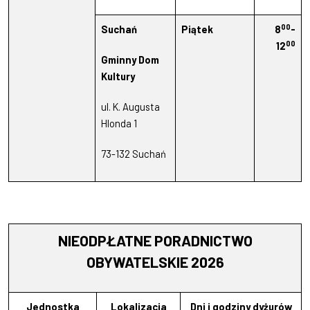
00
Suchań
Piątek
8
-
00
12
Gminny Dom
Kultury
ul. K. Augusta
Hlonda 1
73-132 Suchań
NIEODPŁATNE PORADNICTWO
OBYWATELSKIE 2026
Jednostka
Lokalizacja
Dni i godziny dyżurów