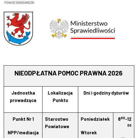
POWIAT STARGARDZKI
NIEODPŁATNA POMOC PRAWNA 2026
Jednostka
Lokalizacja
Dni i godziny dyżurów
prowadząca
Punktu
00
Punkt Nr 1
Starostwo
Poniedziałek
8
-12
00
Powiatowe
NPP/mediacja
Wtorek