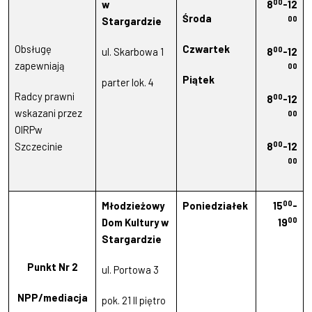
00
w
8
-12
Środa
00
Stargardzie
Obsługę
Czwartek
00
ul. Skarbowa 1
8
-12
zapewniają
00
Piątek
parter lok. 4
Radcy prawni
00
8
-12
wskazani przez
00
OIRPw
00
Szczecinie
8
-12
00
00
Młodzieżowy
Poniedziałek
15
-
00
Dom Kultury w
19
Stargardzie
Punkt Nr 2
ul. Portowa 3
NPP/mediacja
pok. 21 II piętro