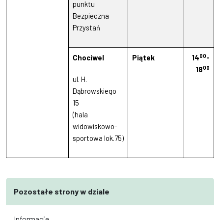
punktu
Bezpieczna
Przystań
00
Chociwel
Piątek
14
-
00
18
ul. H.
Dąbrowskiego
15
(hala
widowiskowo-
sportowa lok.75)
Pozostałe strony w dziale
Informacje