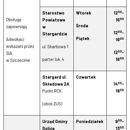
00
Starostwo
Wtorek
12
-
00
Obsługę
Powiatowe
16
Środa
zapewniają
w
00
12
-
Stargardzie
Piątek
00
Adwokaci
16
wskazani przez
ul. Skarbowa 1
00
12
-
SIA
00
parter lok. 4
16
w Szczecinie
Stargard ul.
Czwartek
00
Składowa 2A
14
-
00
Punkt RCK
18
(obok ZUS)
00
Urząd Gminy
Poniedziałek
9
-
00
Dolice
13