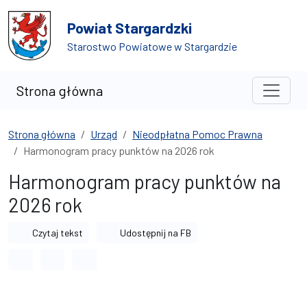
Przejdź do treści
Przejdź do wyszukiwarki
Powiat Stargardzki
Starostwo Powiatowe w Stargardzie
Strona główna
Strona główna
Urząd
Nieodpłatna Pomoc Prawna
Harmonogram pracy punktów na 2026 rok
Harmonogram pracy punktów na
2026 rok
Czytaj tekst
Udostępnij na FB
Odstęp między wyrazami
Odstęp między literami
Odstęp między wierszami