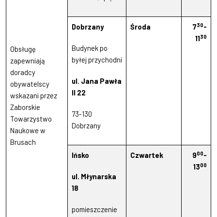
30
Dobrzany
Środa
7
-
30
11
Budynek po
Obsługę
byłej przychodni
zapewniają
doradcy
ul. Jana Pawła
obywatelscy
II 22
wskazani przez
Zaborskie
73-130
Towarzystwo
Dobrzany
Naukowe w
Brusach
00
Ińsko
Czwartek
9
-
00
13
ul. Młynarska
18
pomieszczenie