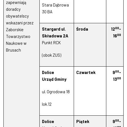
zapewniają
Stara Dąbrowa
doradcy
30 BA
obywatelscy
wskazani przez
00
Stargard ul.
Środa
12
-
Zaborskie
00
Składowa 2A
16
Towarzystwo
Punkt RCK
Naukowe w
Brusach
(obok ZUS)
00
Dolice
Czwartek
9
-
00
Urząd Gminy
13
ul. Ogrodowa 18
lok.12
00
Dolice
Piątek
9
-