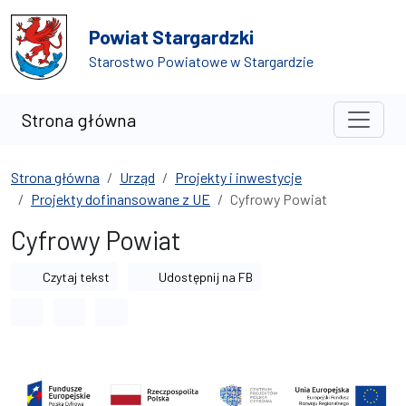
Przejdź do treści
Przejdź do wyszukiwarki
Powiat Stargardzki
Starostwo Powiatowe w Stargardzie
Strona główna
Strona główna
Urząd
Projekty i inwestycje
Projekty dofinansowane z UE
Cyfrowy Powiat
Cyfrowy Powiat
Czytaj tekst
Udostępnij na FB
Odstęp między wyrazami
Odstęp między literami
Odstęp między wierszami