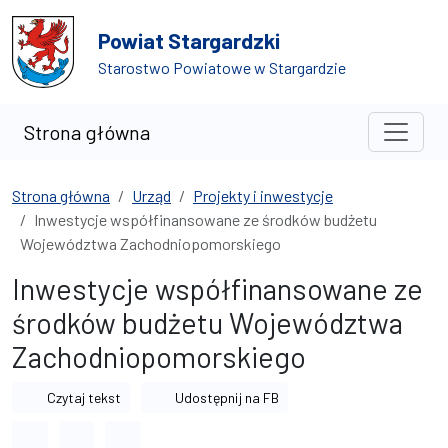
Przejdź do treści
Przejdź do wyszukiwarki
Powiat Stargardzki
Starostwo Powiatowe w Stargardzie
Strona główna
Strona główna
Urząd
Projekty i inwestycje
Inwestycje współfinansowane ze środków budżetu
Województwa Zachodniopomorskiego
Inwestycje współfinansowane ze
środków budżetu Województwa
Zachodniopomorskiego
Czytaj tekst
Udostępnij na FB
Odstęp między wyrazami
Odstęp między literami
Odstęp między wierszami