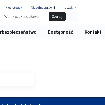
Niesłyszący
Niepełnosprawni
Język
ionki
ki 150%
r czcionki 200%
Wyszukiwarka
Link do profilu na
Szukaj
rbezpieczeństwo
Dostępność
Kontakt