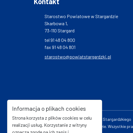
Kontakt
Starostwo Powiatowe w Stargardzie
Skarbowa 1,
73-110 Stargard
tel 91 48 04 800
fax 91 48 04 801
starostwo@powiatstargardzki.pl
Informacja o plikach cookies
Strona korzysta z plików cookies w celu
Oficjalna strona internetowa Powiatu Stargardzkiego
realizacji usług. Korzystanie z witryny
© Starostwo Powiatowe w Stargardzie. Wszystkie pra
oznacza zgodę na ich zapis i