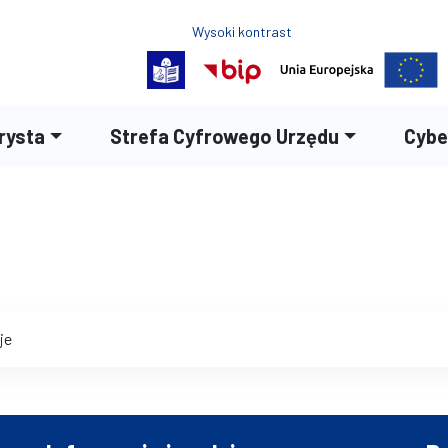
Wysoki kontrast
Normalny rozmiar czc
Rozmiar czcion
Rozmia
rysta
Strefa Cyfrowego Urzędu
Cybe
je